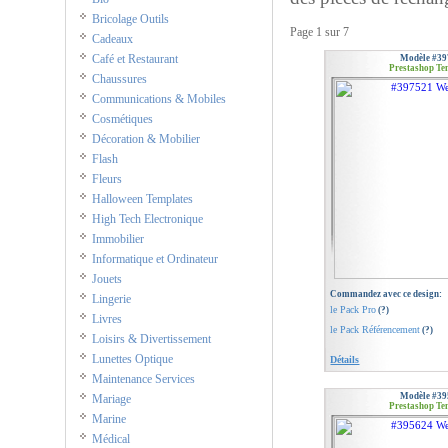
Bricolage Outils
Page
1 sur 7
Cadeaux
Café et Restaurant
Modèle #39
Prestashop Te
Chaussures
Communications & Mobiles
Cosmétiques
Décoration & Mobilier
Flash
Fleurs
Halloween Templates
High Tech Electronique
Immobilier
Informatique et Ordinateur
Jouets
Commandez avec ce design:
Lingerie
le Pack Pro
(?)
Livres
le Pack Référencement
(?)
Loisirs & Divertissement
Lunettes Optique
Détails
Maintenance Services
Modèle #39
Mariage
Prestashop Te
Marine
Médical