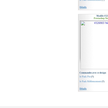
(?)
Détails
Modèle #32
Prestashop Te
Commandez avec ce design:
le Pack Pro
(?)
le Pack Référencement
(?)
Détails