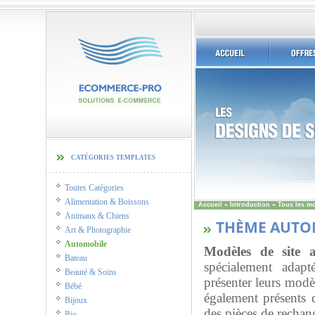
catégories templates
Toutes Catégories
Alimentation & Boissons
Accueil
»
Introduction
»
Tous les m
Animaux & Chiens
THÈME AUTO
Art & Photographie
Automobile
Modèles de site a
Bateau
spécialement adapt
Beauté & Soins
présenter leurs modè
Bébé
également présents 
Bijoux
des pièces de rechan
Bio