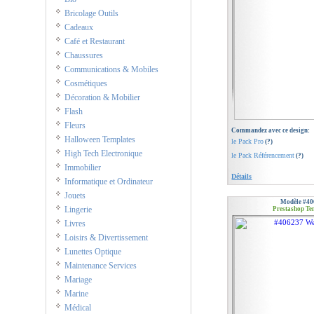
Bricolage Outils
Cadeaux
Café et Restaurant
Chaussures
Communications & Mobiles
Cosmétiques
Décoration & Mobilier
Flash
Fleurs
Commandez avec ce design:
Halloween Templates
le Pack Pro
(?)
High Tech Electronique
le Pack Référencement
(?)
Immobilier
Détails
Informatique et Ordinateur
Jouets
Modèle #40
Lingerie
Prestashop Te
Livres
Loisirs & Divertissement
Lunettes Optique
Maintenance Services
Mariage
Marine
Médical