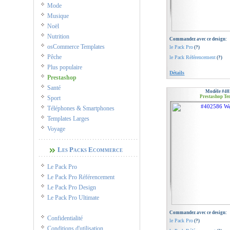
Mode
Musique
Noël
Nutrition
Commandez avec ce design:
osCommerce Templates
le Pack Pro
(?)
Pêche
le Pack Référencement
(?)
Plus populaire
Détails
Prestashop
Santé
Modèle #40
Prestashop Te
Sport
Téléphones & Smartphones
Templates Larges
Voyage
Les Packs Ecommerce
Le Pack Pro
Le Pack Pro Référencement
Le Pack Pro Design
Le Pack Pro Ultimate
Commandez avec ce design:
Confidentialité
le Pack Pro
(?)
Conditions d'utilisation