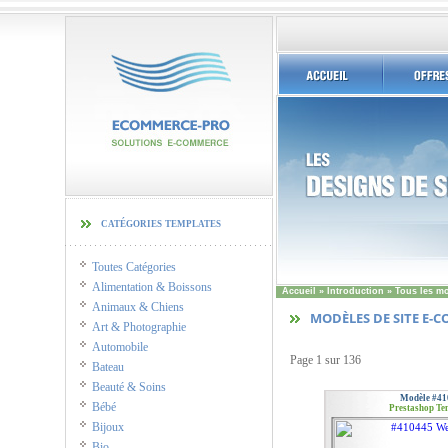
catégories templates
Toutes Catégories
Alimentation & Boissons
Accueil
»
Introduction
»
Tous les m
Animaux & Chiens
MODÈLES DE SITE E-
Art & Photographie
Automobile
Page
1 sur 136
Bateau
Beauté & Soins
Modèle #41
Bébé
Prestashop Te
Bijoux
Bio