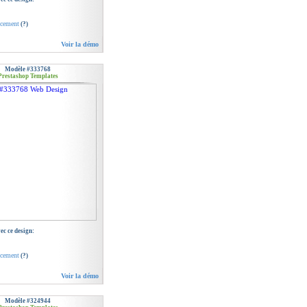
ncement
(?)
Voir la démo
Modèle #333768
Prestashop Templates
c ce design:
ncement
(?)
Voir la démo
Modèle #324944