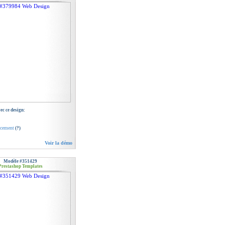
c ce design:
ncement
(?)
Voir la démo
Modèle #351429
Prestashop Templates