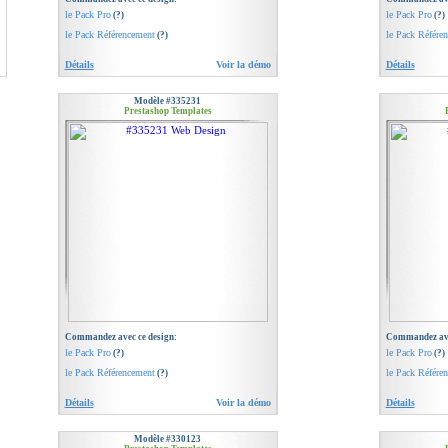
le Pack Pro
le Pack Pro
(?)
(?)
le Pack Référencement
le Pack Référe
(?)
Détails
Voir la démo
Détails
Modèle #335231
Prestashop Templates
Commandez avec ce design:
Commandez ave
le Pack Pro
le Pack Pro
(?)
(?)
le Pack Référencement
le Pack Référe
(?)
Détails
Voir la démo
Détails
Modèle #330123