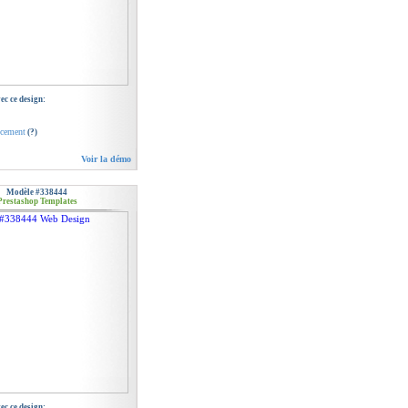
c ce design:
ncement
(?)
Voir la démo
Modèle #338444
Prestashop Templates
c ce design: