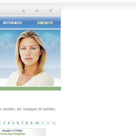
de meubles, des boutiques de mobilier,
2
3
4
5
6
7
8
9
10
>
>>
>|
Modèle #379984
Prestashop Templates