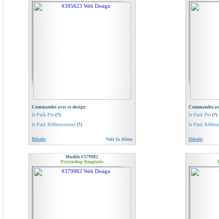
Commandez avec ce design:
Commandez ave
le Pack Pro
le Pack Pro
(?)
(?)
le Pack Référencement
le Pack Référe
(?)
Détails
Voir la démo
Détails
Modèle #379982
Prestashop Templates