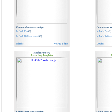
Commandez avec ce design:
Commandez ave
le Pack Pro
le Pack Pro
(?)
(?)
le Pack Référencement
le Pack Référe
(?)
Détails
Voir la démo
Détails
Modèle #349872
Prestashop Templates
Commandez avec ce design:
Commandez ave