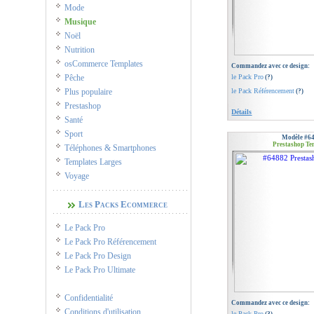
Mode
Musique
Noël
Nutrition
osCommerce Templates
Commandez avec ce design:
Pêche
le Pack Pro
(?)
Plus populaire
le Pack Référencement
(?)
Prestashop
Détails
Santé
Sport
Modèle #6
Prestashop Te
Téléphones & Smartphones
Templates Larges
Voyage
Les Packs Ecommerce
Le Pack Pro
Le Pack Pro Référencement
Le Pack Pro Design
Le Pack Pro Ultimate
Confidentialité
Commandez avec ce design:
Conditions d'utilisation
le Pack Pro