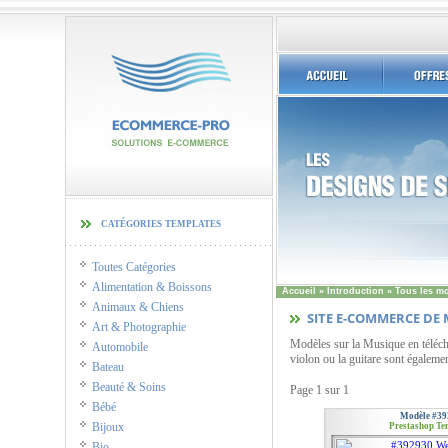
catégories templates
Toutes Catégories
Alimentation & Boissons
Accueil
»
Introduction
»
Tous les m
Animaux & Chiens
SITE E-COMMERCE DE
Art & Photographie
Modèles sur la Musique en télécha
Automobile
violon ou la guitare sont égalemen
Bateau
Beauté & Soins
Page
1 sur 1
Bébé
Modèle #39
Bijoux
Prestashop Te
Bio