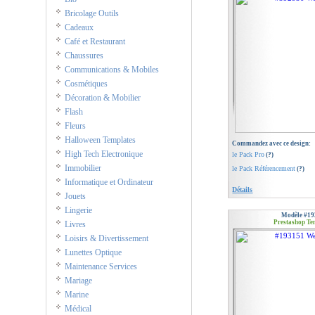
Bricolage Outils
Cadeaux
Café et Restaurant
Chaussures
Communications & Mobiles
Cosmétiques
Décoration & Mobilier
Flash
Fleurs
Halloween Templates
Commandez avec ce design:
High Tech Electronique
le Pack Pro
(?)
Immobilier
le Pack Référencement
(?)
Informatique et Ordinateur
Détails
Jouets
Lingerie
Modèle #19
Prestashop Te
Livres
Loisirs & Divertissement
Lunettes Optique
Maintenance Services
Mariage
Marine
Médical